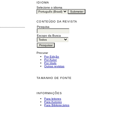
IDIOMA
Selecione o idioma
CONTEÚDO DA REVISTA
Pesquisa
Escopo da Busca
Procurar
Por Edição
Por Autor
Por título
Outras revistas
TAMANHO DE FONTE
INFORMAÇÕES
Para leitores
Para Autores
Para Bibliotecários