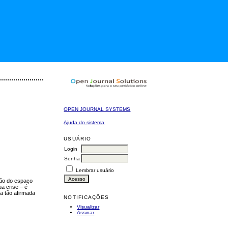
OPEN JOURNAL SYSTEMS
Ajuda do sistema
USUÁRIO
Login
Senha
Lembrar usuário
ção do espaço
a crise – é
a tão afirmada
NOTIFICAÇÕES
Visualizar
Assinar