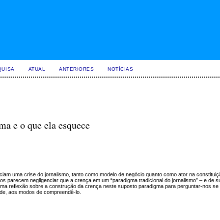
QUISA
ATUAL
ANTERIORES
NOTÍCIAS
rma e o que ela esquece
nciam uma crise do jornalismo, tanto como modelo de negócio quanto como ator na constitui
cos parecem negligenciar que a crença em um “paradigma tradicional do jornalismo” – e de su
 uma reflexão sobre a construção da crença neste suposto paradigma para perguntar-nos se 
dade, aos modos de compreendê-lo.