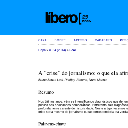
CAPA
SOBRE
ACESSO
CADASTRO
PES
Capa
>
n. 34 (2014)
>
Leal
A “crise” do jornalismo: o que ela afi
Bruno Souza Leal, Phellipy Jácome, Nuno Manna
Resumo
Nos últimos anos, vêm se intensificando diagnósticos que denu
público nas sociedades democráticas. Entretanto, tais diagnósti
profundamente carente de historicidade. Neste artigo, tecemos
crise seria mesmo do jornalismo ou se corresponderia, na ver
Palavras-chave