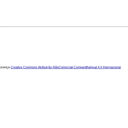
 Licença
Creative Commons Atribuição-NãoComercial-CompartilhaIgual 4.0 Internacional
.