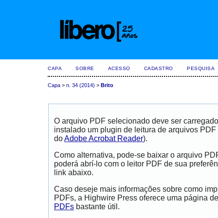
CAPA
SOBRE
ACESSO
CADASTRO
PESQUISA
Capa
>
n. 34 (2014)
>
Brito
O arquivo PDF selecionado deve ser carregad
instalado um plugin de leitura de arquivos PDF
do
Adobe Acrobat Reader
).
Como alternativa, pode-se baixar o arquivo PD
poderá abrí-lo com o leitor PDF de sua preferên
link abaixo.
Caso deseje mais informações sobre como impri
PDFs, a Highwire Press oferece uma página d
PDFs
bastante útil.