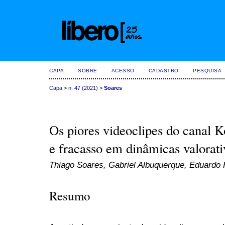
CAPA
SOBRE
ACESSO
CADASTRO
PESQUISA
Capa
>
n. 47 (2021)
>
Soares
Os piores videoclipes do canal 
e fracasso em dinâmicas valorat
Thiago Soares, Gabriel Albuquerque, Eduardo
Resumo