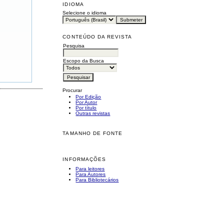
IDIOMA
Selecione o idioma
CONTEÚDO DA REVISTA
Pesquisa
Escopo da Busca
Procurar
Por Edição
Por Autor
Por título
Outras revistas
TAMANHO DE FONTE
INFORMAÇÕES
Para leitores
Para Autores
Para Bibliotecários