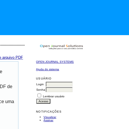
e arquivo PDF
OPEN JOURNAL SYSTEMS
Ajuda do sistema
de
USUÁRIO
Login
PDF de
Senha
Lembrar usuário
ece uma
NOTIFICAÇÕES
Visualizar
Assinar