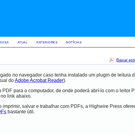
QUISA
ATUAL
ANTERIORES
NOTÍCIAS
Baixar est
gado no navegador caso tenha instalado um plugin de leitura 
tual do
Adobe Acrobat Reader
).
vo PDF para o computador, de onde poderá abrí-lo com o leitor 
 no link abaixo.
imprimir, salvar e trabalhar com PDFs, a Highwire Press ofer
DFs
bastante útil.