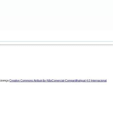
 Licença
Creative Commons Atribuição-NãoComercial-CompartilhaIgual 4.0 Internacional
.