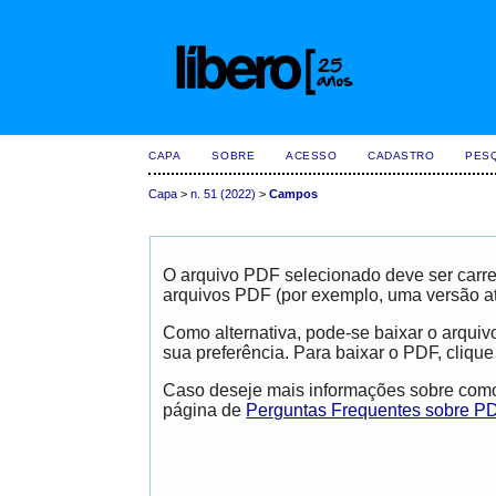
CAPA
SOBRE
ACESSO
CADASTRO
PES
Capa
>
n. 51 (2022)
>
Campos
O arquivo PDF selecionado deve ser carre
arquivos PDF (por exemplo, uma versão a
Como alternativa, pode-se baixar o arqui
sua preferência. Para baixar o PDF, clique
Caso deseje mais informações sobre como 
página de
Perguntas Frequentes sobre P