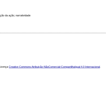
ção da ação; narratividade
 Licença
Creative Commons Atribuição-NãoComercial-CompartilhaIgual 4.0 Internacional
.