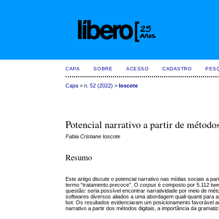
CAPA
SOBRE
ACESSO
CADASTRO
PES
Capa
>
n. 52 (2022)
>
Ioscote
Potencial narrativo a partir de método
Fabia Cristiane Ioscote
Resumo
Este artigo discute o potencial narrativo nas mídias sociais a pa
termo “tratamento precoce”. O
corpus
é composto por 5.112 twee
questão: seria possível encontrar narratividade por meio de méto
softwares diversos aliados a uma abordagem quali-quanti para an
bot. Os resultados evidenciaram um posicionamento favorável ao 
narrativo a partir dos métodos digitais, a importância da gramati