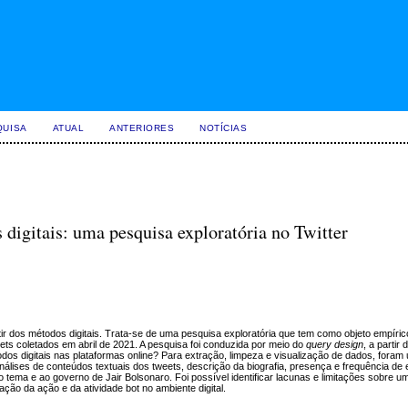
QUISA
ATUAL
ANTERIORES
NOTÍCIAS
s digitais: uma pesquisa exploratória no Twitter
rtir dos métodos digitais. Trata-se de uma pesquisa exploratória que tem como objeto empírico
ts coletados em abril de 2021. A pesquisa foi conduzida por meio do
query design
, a partir
dos digitais nas plataformas online? Para extração, limpeza e visualização de dados, foram u
álises de conteúdos textuais dos tweets, descrição da biografia, presença e frequência de e
tema e ao governo de Jair Bolsonaro. Foi possível identificar lacunas e limitações sobre um
zação da ação e da atividade bot no ambiente digital.