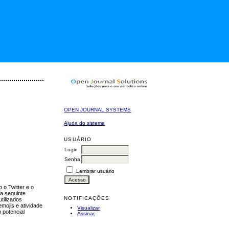
OPEN JOURNAL SYSTEMS
Ajuda do sistema
USUÁRIO
Login
Senha
Lembrar usuário
 o Twitter e o
 da seguinte
NOTIFICAÇÕES
tilizados
mojis e atividade
Visualizar
 potencial
Assinar