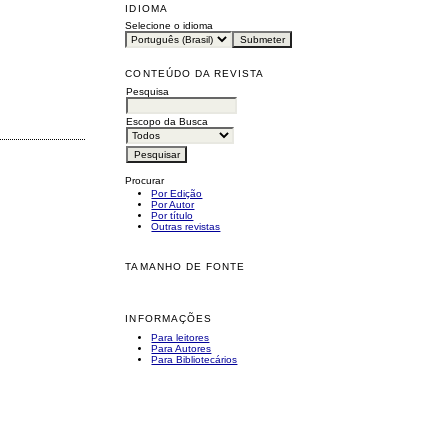
IDIOMA
Selecione o idioma
CONTEÚDO DA REVISTA
Pesquisa
Escopo da Busca
Procurar
Por Edição
Por Autor
Por título
Outras revistas
TAMANHO DE FONTE
INFORMAÇÕES
Para leitores
Para Autores
Para Bibliotecários