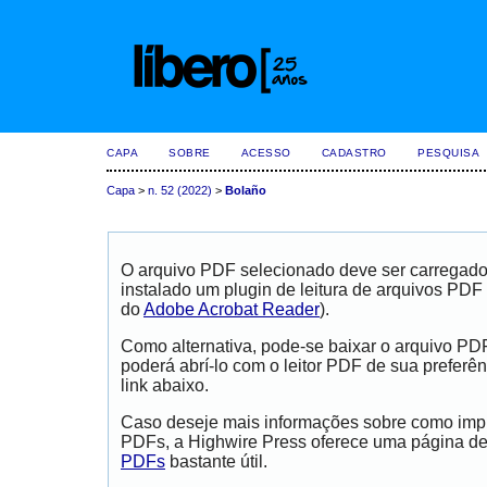
CAPA
SOBRE
ACESSO
CADASTRO
PESQUISA
Capa
>
n. 52 (2022)
>
Bolaño
O arquivo PDF selecionado deve ser carregad
instalado um plugin de leitura de arquivos PDF
do
Adobe Acrobat Reader
).
Como alternativa, pode-se baixar o arquivo PD
poderá abrí-lo com o leitor PDF de sua preferên
link abaixo.
Caso deseje mais informações sobre como impri
PDFs, a Highwire Press oferece uma página d
PDFs
bastante útil.