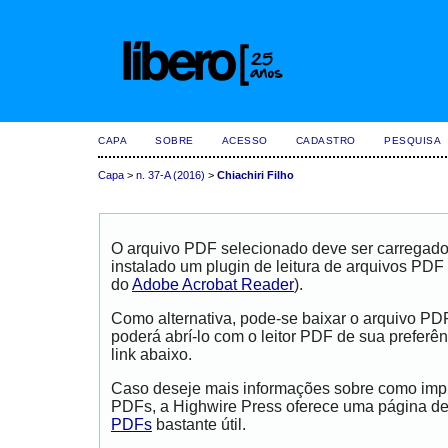
CAPA
SOBRE
ACESSO
CADASTRO
PESQUISA
Capa
>
n. 37-A (2016)
>
Chiachiri Filho
O arquivo PDF selecionado deve ser carregad
instalado um plugin de leitura de arquivos PDF
do
Adobe Acrobat Reader
).
Como alternativa, pode-se baixar o arquivo PD
poderá abrí-lo com o leitor PDF de sua preferên
link abaixo.
Caso deseje mais informações sobre como impri
PDFs, a Highwire Press oferece uma página d
PDFs
bastante útil.