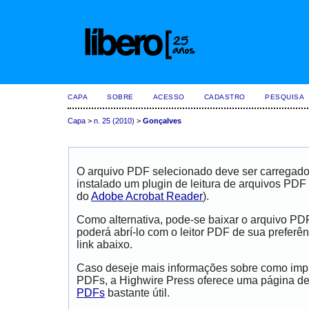
CAPA
SOBRE
ACESSO
CADASTRO
PESQUISA
Capa
>
n. 25 (2010)
>
Gonçalves
O arquivo PDF selecionado deve ser carregad
instalado um plugin de leitura de arquivos PDF
do
Adobe Acrobat Reader
).
Como alternativa, pode-se baixar o arquivo PD
poderá abrí-lo com o leitor PDF de sua preferên
link abaixo.
Caso deseje mais informações sobre como impri
PDFs, a Highwire Press oferece uma página d
PDFs
bastante útil.