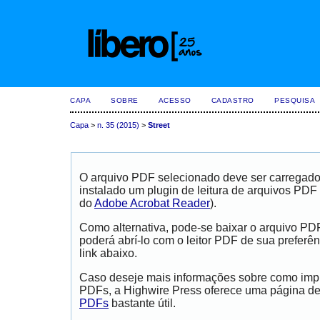
CAPA
SOBRE
ACESSO
CADASTRO
PESQUISA
Capa
>
n. 35 (2015)
>
Street
O arquivo PDF selecionado deve ser carregad
instalado um plugin de leitura de arquivos PDF
do
Adobe Acrobat Reader
).
Como alternativa, pode-se baixar o arquivo PD
poderá abrí-lo com o leitor PDF de sua preferên
link abaixo.
Caso deseje mais informações sobre como impri
PDFs, a Highwire Press oferece uma página d
PDFs
bastante útil.