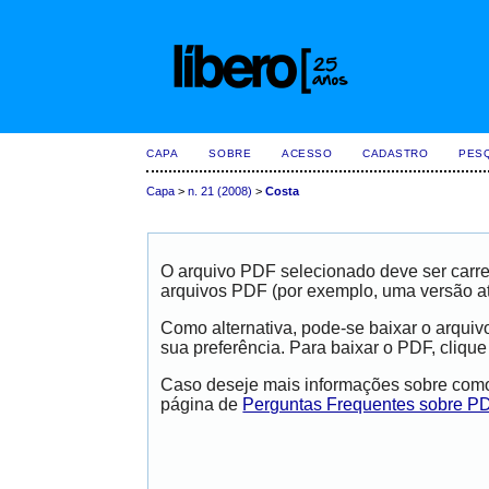
CAPA
SOBRE
ACESSO
CADASTRO
PES
Capa
>
n. 21 (2008)
>
Costa
O arquivo PDF selecionado deve ser carre
arquivos PDF (por exemplo, uma versão a
Como alternativa, pode-se baixar o arqui
sua preferência. Para baixar o PDF, clique
Caso deseje mais informações sobre como 
página de
Perguntas Frequentes sobre P