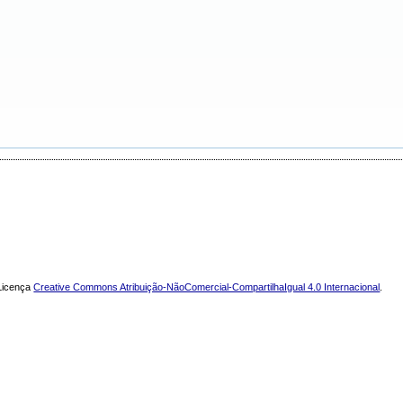
 Licença
Creative Commons Atribuição-NãoComercial-CompartilhaIgual 4.0 Internacional
.