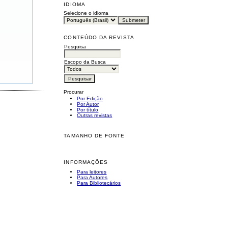
IDIOMA
Selecione o idioma
CONTEÚDO DA REVISTA
Pesquisa
Escopo da Busca
Procurar
Por Edição
Por Autor
Por título
Outras revistas
TAMANHO DE FONTE
INFORMAÇÕES
Para leitores
Para Autores
Para Bibliotecários