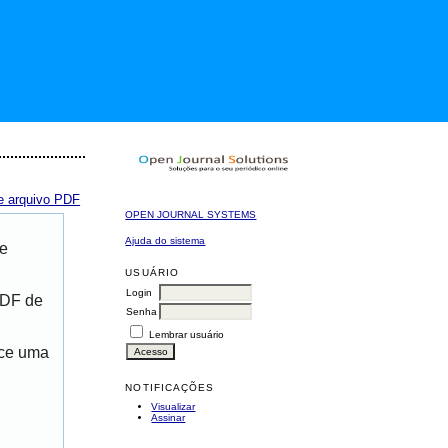
e arquivo PDF
OPEN JOURNAL SYSTEMS
Ajuda do sistema
de
USUÁRIO
Login
PDF de
Senha
Lembrar usuário
ece uma
NOTIFICAÇÕES
Visualizar
Assinar