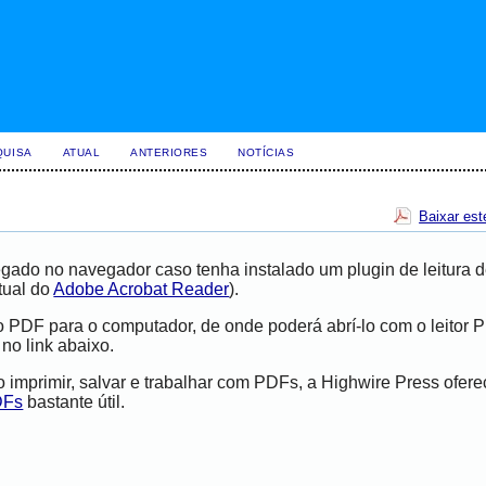
QUISA
ATUAL
ANTERIORES
NOTÍCIAS
Baixar est
gado no navegador caso tenha instalado um plugin de leitura 
tual do
Adobe Acrobat Reader
).
vo PDF para o computador, de onde poderá abrí-lo com o leitor 
 no link abaixo.
imprimir, salvar e trabalhar com PDFs, a Highwire Press ofer
DFs
bastante útil.