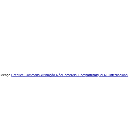
 Licença
Creative Commons Atribuição-NãoComercial-CompartilhaIgual 4.0 Internacional
.