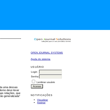
OPEN JOURNAL SYSTEMS
Ajuda do sistema
USUÁRIO
Login
Senha
Lembrar usuário
Cada uma dessas
alismo deve levar
uas relações, que
NOTIFICAÇÕES
ção generalizada”
Visualizar
Assinar