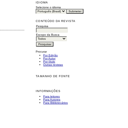
IDIOMA
Selecione o idioma
CONTEÚDO DA REVISTA
Pesquisa
Escopo da Busca
Procurar
Por Edição
Por Autor
Por título
Outras revistas
TAMANHO DE FONTE
INFORMAÇÕES
Para leitores
Para Autores
Para Bibliotecários