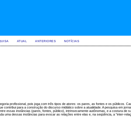
QUISA
ATUAL
ANTERIORES
NOTÍCIAS
oria profissional, pois joga com três tipos de atores: os pares, as fontes e os públicos. 
ue contribui para a construção do discurso midiático sobre a atualidade. A pesquisa em jorn
tre essas instâncias (pares, fontes, público), intrinsecamente autônomas, e a costura de s
da uma dessas instâncias para evocar as relações entre elas e, na seqüência, a “inter-rela