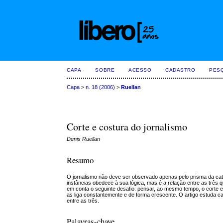
CAPA
SOBRE
ACESSO
CADASTRO
PES
Capa
>
n. 18 (2006)
>
Ruellan
Corte e costura do jornalismo
Denis Ruellan
Resumo
O jornalismo não deve ser observado apenas pelo prisma da categ
instâncias obedece à sua lógica, mas é a relação entre as três q
em conta o seguinte desafio: pensar, ao mesmo tempo, o corte en
as liga constantemente e de forma crescente. O artigo estuda ca
entre as três.
Palavras-chave