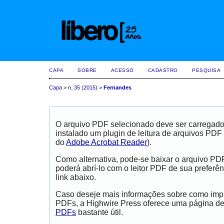
CAPA
SOBRE
ACESSO
CADASTRO
PESQUISA
Capa
>
n. 35 (2015)
>
Fernandes
O arquivo PDF selecionado deve ser carregad
instalado um plugin de leitura de arquivos PDF
do
Adobe Acrobat Reader
).
Como alternativa, pode-se baixar o arquivo PD
poderá abrí-lo com o leitor PDF de sua preferên
link abaixo.
Caso deseje mais informações sobre como impri
PDFs, a Highwire Press oferece uma página d
PDFs
bastante útil.