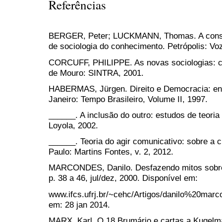
Referências
BERGER, Peter; LUCKMANN, Thomas. A constru
de sociologia do conhecimento. Petrópolis: Vo
CORCUFF, PHILIPPE. As novas sociologias: co
de Mouro: SINTRA, 2001.
HABERMAS, Jürgen. Direito e Democracia: entr
Janeiro: Tempo Brasileiro, Volume II, 1997.
______. A inclusão do outro: estudos de teoria
Loyola, 2002.
______. Teoria do agir comunicativo: sobre a cr
Paulo: Martins Fontes, v. 2, 2012.
MARCONDES, Danilo. Desfazendo mitos sobre a
p. 38 a 46, jul/dez, 2000. Disponível em:
www.ifcs.ufrj.br/~cehc/Artigos/danilo%20marc
em: 28 jan 2014.
MARX, Karl. O 18 Brumário e cartas a Kugelma