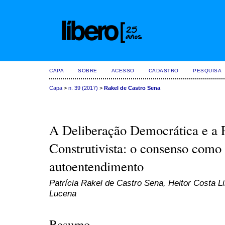
CAPA
SOBRE
ACESSO
CADASTRO
PESQUISA
Capa
>
n. 39 (2017)
>
Rakel de Castro Sena
A Deliberação Democrática e a P
Construtivista: o consenso como 
autoentendimento
Patrícia Rakel de Castro Sena, Heitor Costa 
Lucena
Resumo