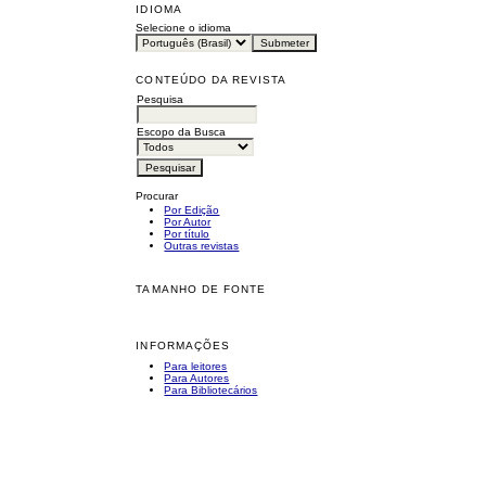
IDIOMA
Selecione o idioma
CONTEÚDO DA REVISTA
Pesquisa
Escopo da Busca
Procurar
Por Edição
Por Autor
Por título
Outras revistas
TAMANHO DE FONTE
INFORMAÇÕES
Para leitores
Para Autores
Para Bibliotecários