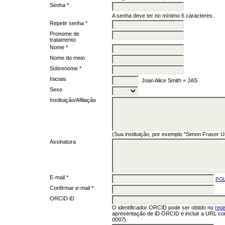
Senha *
A senha deve ter no mínimo 6 caracteres.
Repetir senha *
Pronome de
tratamento
Nome *
Nome do meio
Sobrenome *
Iniciais
Joan Alice Smith = JAS
Sexo
Instituição/Afiliação
(Sua instituição, por exemplo "Simon Fraser Un
Assinatura
E-mail *
POL
Confirmar e-mail *
ORCID iD
O identificador ORCID pode ser obtido no
reg
apresentação de iD ORCID e incluir a URL co
0097
).