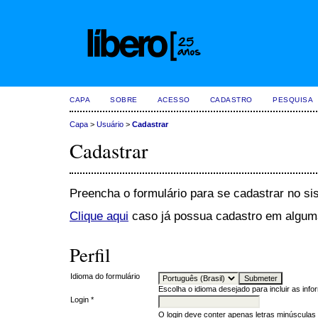
CAPA
SOBRE
ACESSO
CADASTRO
PESQUISA
Capa
>
Usuário
>
Cadastrar
Cadastrar
Preencha o formulário para se cadastrar no si
Clique aqui
caso já possua cadastro em alguma 
Perfil
Idioma do formulário
Escolha o idioma desejado para incluir as inf
Login *
O login deve conter apenas letras minúsculas 