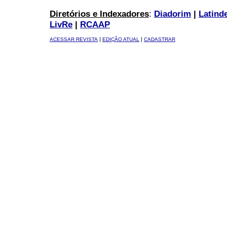
Diretórios e Indexadores
:
Diadorim
|
Latind
LivRe
|
RCAAP
|
|
ACESSAR REVISTA
EDIÇÃO ATUAL
CADASTRAR