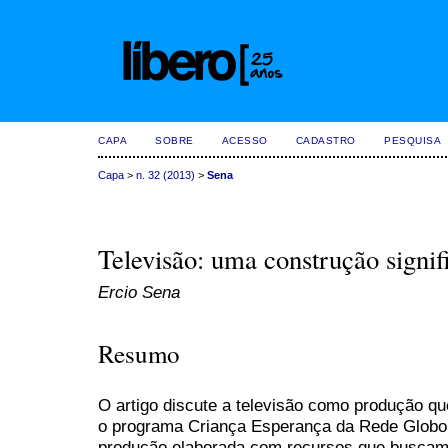
CAPA
SOBRE
ACESSO
CADASTRO
PESQUISA
Capa
>
n. 32 (2013)
>
Sena
Televisão: uma construção signifi
Ercio Sena
Resumo
O artigo discute a televisão como produção que
o programa Criança Esperança da Rede Globo d
produção elaborada com recursos que buscam 