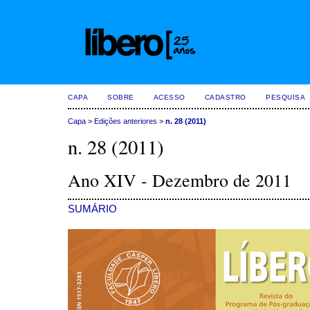
CAPA
SOBRE
ACESSO
CADASTRO
PESQUISA
Capa
>
Edições anteriores
>
n. 28 (2011)
n. 28 (2011)
Ano XIV - Dezembro de 2011
SUMÁRIO