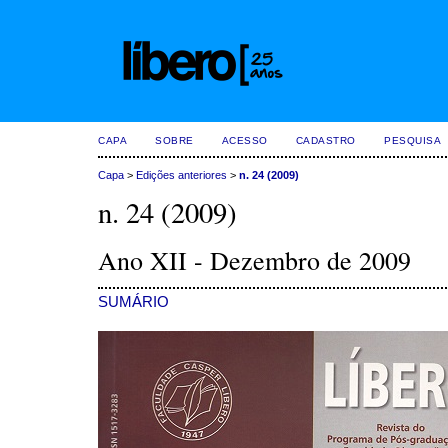
CAPA
SOBRE
ACESSO
CADASTRO
PESQUISA
Capa
>
Edições anteriores
>
n. 24 (2009)
n. 24 (2009)
Ano XII - Dezembro de 2009
SUMÁRIO