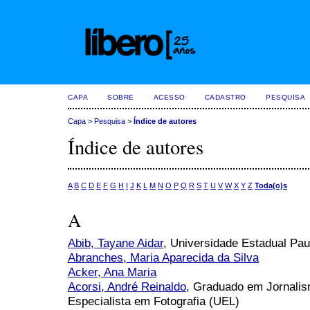
CAPA
SOBRE
ACESSO
CADASTRO
PESQUISA
Capa
>
Pesquisa
>
Índice de autores
Índice de autores
A
B
C
D
E
F
G
H
I
J
K
L
M
N
O
P
Q
R
S
T
U
V
W
X
Y
Z
Toda(o)s
A
Abib, Tayane Aidar
, Universidade Estadual Paul
Abranches, Maria Aparecida da Silva
Acker, Ana Maria
Acorsi, André Reinaldo
, Graduado em Jornalis
Especialista em Fotografia (UEL)