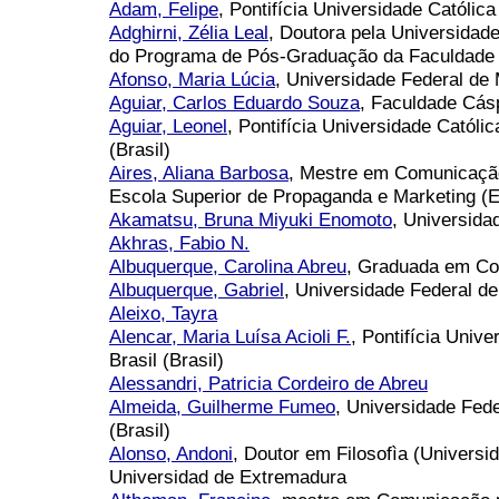
Adam, Felipe
, Pontifícia Universidade Católic
Adghirni, Zélia Leal
, Doutora pela Universidad
do Programa de Pós-Graduação da Faculdade
Afonso, Maria Lúcia
, Universidade Federal de 
Aguiar, Carlos Eduardo Souza
, Faculdade Cásp
Aguiar, Leonel
, Pontifícia Universidade Católic
(Brasil)
Aires, Aliana Barbosa
, Mestre em Comunicaçã
Escola Superior de Propaganda e Marketing 
Akamatsu, Bruna Miyuki Enomoto
, Universida
Akhras, Fabio N.
Albuquerque, Carolina Abreu
, Graduada em Co
Albuquerque, Gabriel
, Universidade Federal de
Aleixo, Tayra
Alencar, Maria Luísa Acioli F.
, Pontifícia Univ
Brasil (Brasil)
Alessandri, Patricia Cordeiro de Abreu
Almeida, Guilherme Fumeo
, Universidade Fed
(Brasil)
Alonso, Andoni
, Doutor em Filosofìa (Universi
Universidad de Extremadura