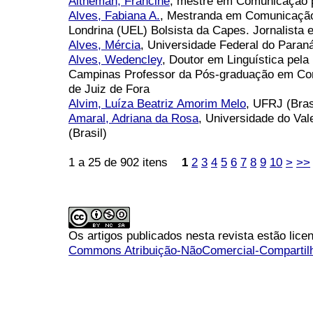
Altheman, Francine
, mestre em Comunicação p
Alves, Fabiana A.
, Mestranda em Comunicação
Londrina (UEL) Bolsista da Capes. Jornalista e
Alves, Mércia
, Universidade Federal do Paraná
Alves, Wedencley
, Doutor em Linguística pela
Campinas Professor da Pós-graduação em Com
de Juiz de Fora
Alvim, Luíza Beatriz Amorim Melo
, UFRJ (Bras
Amaral, Adriana da Rosa
, Universidade do Val
(Brasil)
1 a 25 de 902 itens
1
2
3
4
5
6
7
8
9
10
>
>>
Os artigos publicados nesta revista estão li
Commons Atribuição-NãoComercial-Compartilha