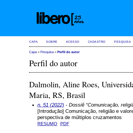
CAPA
SOBRE
ACESSO
CADASTRO
PESQUISA
Capa
>
Pesquisa
>
Perfil do autor
Perfil do autor
Dalmolin, Aline Roes, Universid
Maria, RS, Brasil
n. 51 (2022)
- Dossiê “Comunicação, religi
[Introdução] Comunicação, religião e val
perspectiva de múltiplos cruzamentos
RESUMO
PDF