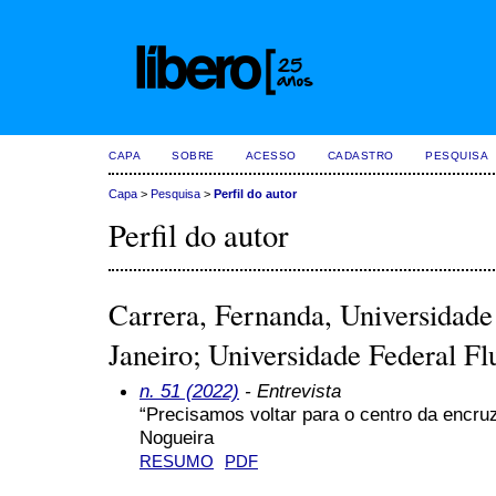
CAPA
SOBRE
ACESSO
CADASTRO
PESQUISA
Capa
>
Pesquisa
>
Perfil do autor
Perfil do autor
Carrera, Fernanda, Universidade
Janeiro; Universidade Federal Fl
n. 51 (2022)
- Entrevista
“Precisamos voltar para o centro da encruz
Nogueira
RESUMO
PDF