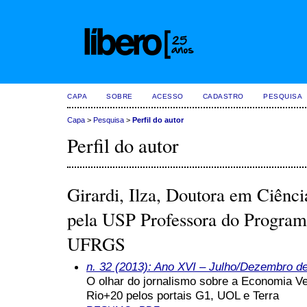
CAPA
SOBRE
ACESSO
CADASTRO
PESQUISA
Capa
>
Pesquisa
>
Perfil do autor
Perfil do autor
Girardi, Ilza, Doutora em Ciênc
pela USP Professora do Program
UFRGS
n. 32 (2013): Ano XVI – Julho/Dezembro d
O olhar do jornalismo sobre a Economia Ver
Rio+20 pelos portais G1, UOL e Terra