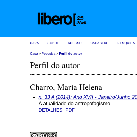
CAPA
SOBRE
ACESSO
CADASTRO
PESQUISA
Capa
>
Pesquisa
>
Perfil do autor
Perfil do autor
Charro, Maria Helena
n. 33 A (2014): Ano XVII - Janeiro/Junho 2
A atualidade do antropofagismo
DETALHES
PDF