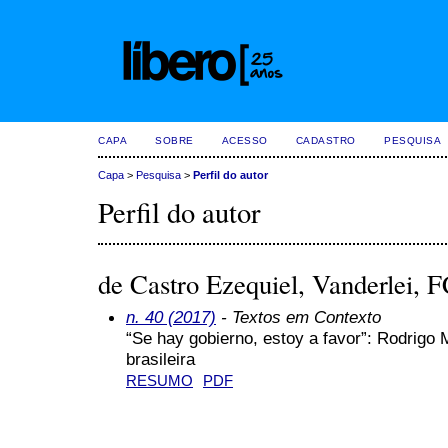
CAPA
SOBRE
ACESSO
CADASTRO
PESQUISA
Capa
>
Pesquisa
>
Perfil do autor
Perfil do autor
de Castro Ezequiel, Vanderlei, 
n. 40 (2017)
- Textos em Contexto
“Se hay gobierno, estoy a favor”: Rodrigo 
brasileira
RESUMO
PDF