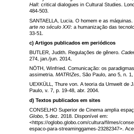
Hall
: critical dialogues in Cultural Studies. L
484-503.
SANTAELLA, Lucia. O homem e as máquinas.
arte no século XXI
: a humanização das tecnolo
33-51.
c) Artigos publicados em periódicos
BUTLER, Judith. Regulações de gênero.
Cade
274, jan./jun. 2014,
NÖTH, Winfried. Comunicação: os paradigmas d
assimetria.
MATRIZes
, São Paulo, ano 5, n. 1,
UEXKÜLL, Thure von. A teoria da Umwelt de J
Paulo, v. 7, p. 19-48, abr. 2004.
d) Textos publicados em sites
CONSELHO Superior de Cinema amplia espaç
Globo
, 5 dez. 2018. Disponível em:
<https://oglobo.globo.com/cultura/filmes/cons
espaco-para-streaminggames-23282347>. Acess