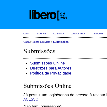
CAPA
SOBRE
ACESSO
CADASTRO
PESQUISA
Capa
>
Sobre a revista
>
Submissões
Submissões
Submissões Online
Diretrizes para Autores
Política de Privacidade
Submissões Online
Já possui um login/senha de acesso à revist
ACESSO
Não tem login/senha?