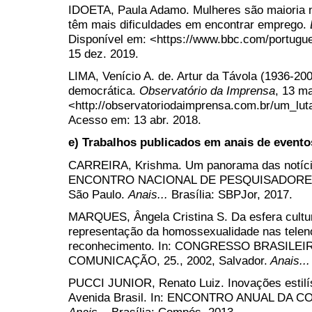
IDOETA, Paula Adamo. Mulheres são maioria n
têm mais dificuldades em encontrar emprego.
Disponível em: <https://www.bbc.com/portugu
15 dez. 2019.
LIMA, Venício A. de. Artur da Távola (1936-20
democrática.
Observatório da Imprensa
, 13 m
<http://observatoriodaimprensa.com.br/um_lu
Acesso em: 13 abr. 2018.
e) Trabalhos publicados em anais de evento
CARREIRA, Krishma. Um panorama das notícia
ENCONTRO NACIONAL DE PESQUISADORES 
São Paulo.
Anais...
Brasília: SBPJor, 2017.
MARQUES, Ângela Cristina S. Da esfera cultura
representação da homossexualidade nas telen
reconhecimento. In:
CONGRESSO BRASILEIR
COMUNICAÇÃO, 25., 2002, Salvador.
Anais..
PUCCI JUNIOR, Renato Luiz. Inovações estilís
Avenida Brasil. In: ENCONTRO ANUAL DA COM
Anais...
Brasília: Compós, 2013.