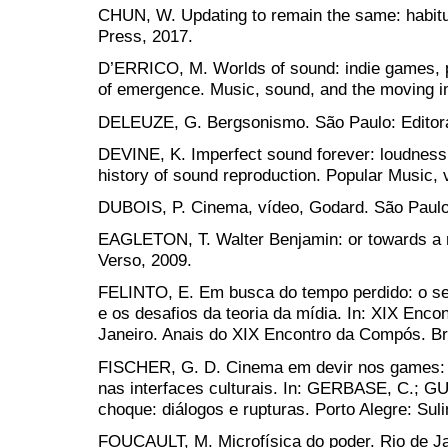
CHUN, W. Updating to remain the same: habit
Press, 2017.
D’ERRICO, M. Worlds of sound: indie games, p
of emergence. Music, sound, and the moving ima
DELEUZE, G. Bergsonismo. São Paulo: Editora
DEVINE, K. Imperfect sound forever: loudness 
history of sound reproduction. Popular Music, v
DUBOIS, P. Cinema, vídeo, Godard. São Paulo
EAGLETON, T. Walter Benjamin: or towards a r
Verso, 2009.
FELINTO, E. Em busca do tempo perdido: o seq
e os desafios da teoria da mídia. In: XIX Enc
Janeiro. Anais do XIX Encontro da Compós. Br
FISCHER, G. D. Cinema em devir nos games: 
nas interfaces culturais. In: GERBASE, C.; G
choque: diálogos e rupturas. Porto Alegre: Suli
FOUCAULT, M. Microfísica do poder. Rio de Ja