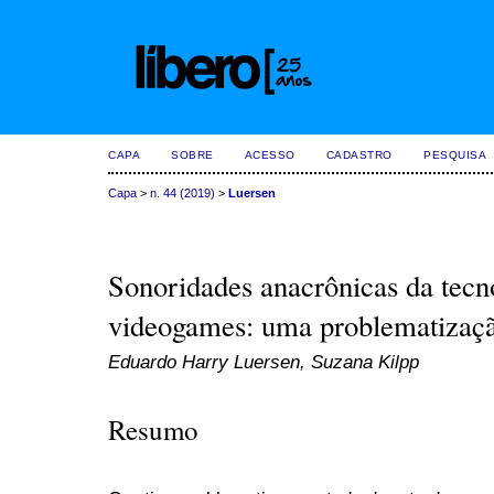
CAPA
SOBRE
ACESSO
CADASTRO
PESQUISA
Capa
>
n. 44 (2019)
>
Luersen
Sonoridades anacrônicas da tecn
videogames: uma problematizaçã
Eduardo Harry Luersen, Suzana Kilpp
Resumo