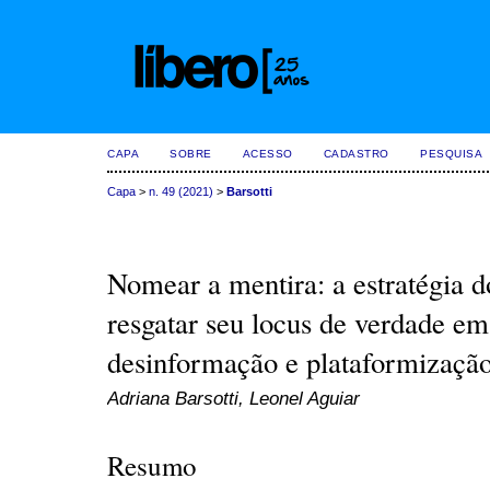
CAPA
SOBRE
ACESSO
CADASTRO
PESQUISA
Capa
>
n. 49 (2021)
>
Barsotti
Nomear a mentira: a estratégia d
resgatar seu locus de verdade e
desinformação e plataformizaçã
Adriana Barsotti, Leonel Aguiar
Resumo