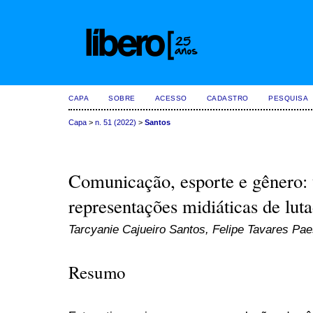
CAPA
SOBRE
ACESSO
CADASTRO
PESQUISA
Capa
>
n. 51 (2022)
>
Santos
Comunicação, esporte e gênero: 
representações midiáticas de lu
Tarcyanie Cajueiro Santos, Felipe Tavares Pa
Resumo