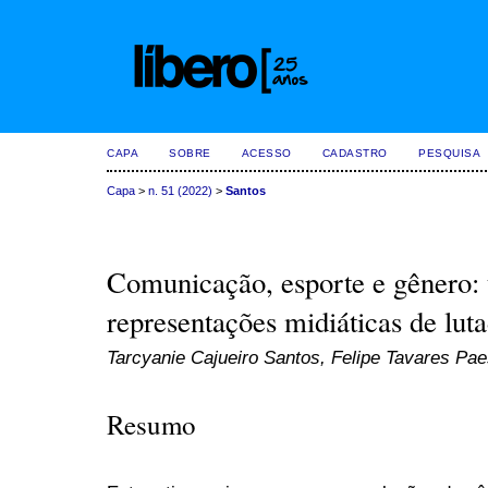
CAPA
SOBRE
ACESSO
CADASTRO
PESQUISA
Capa
>
n. 51 (2022)
>
Santos
Comunicação, esporte e gênero: 
representações midiáticas de lu
Tarcyanie Cajueiro Santos, Felipe Tavares Pa
Resumo