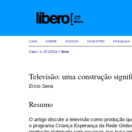
CAPA
SOBRE
ACESSO
CADASTRO
PESQUISA
Capa
>
n. 32 (2013)
>
Sena
Televisão: uma construção signifi
Ercio Sena
Resumo
O artigo discute a televisão como produção que
o programa Criança Esperança da Rede Globo d
produção elaborada com recursos que buscam 