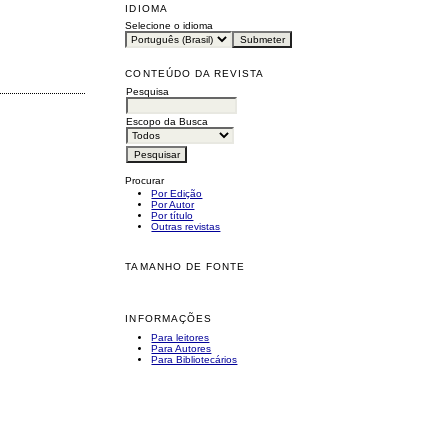
IDIOMA
Selecione o idioma
CONTEÚDO DA REVISTA
Pesquisa
Escopo da Busca
Procurar
Por Edição
Por Autor
Por título
Outras revistas
TAMANHO DE FONTE
INFORMAÇÕES
Para leitores
Para Autores
Para Bibliotecários