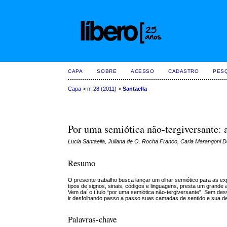
CAPA
SOBRE
ACESSO
CADASTRO
PES
Capa
>
n. 28 (2011)
>
Santaella
Por uma semiótica não-tergiversante:
Lucia Santaella, Juliana de O. Rocha Franco, Carla Marangoni 
Resumo
O presente trabalho busca lançar um olhar semiótico para as ex
tipos de signos, sinais, códigos e linguagens, presta um grande
Vem daí o título “por uma semiótica não-tergiversante”. Sem des
ir desfolhando passo a passo suas camadas de sentido e sua de
Palavras-chave