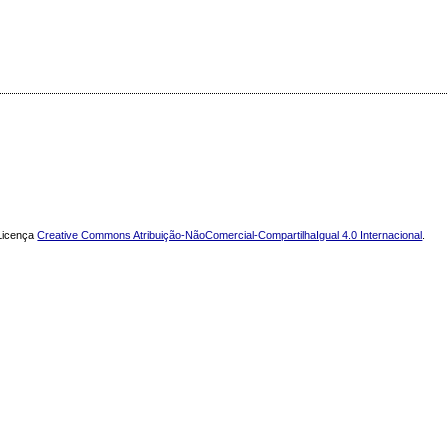
 Licença
Creative Commons Atribuição-NãoComercial-CompartilhaIgual 4.0 Internacional
.