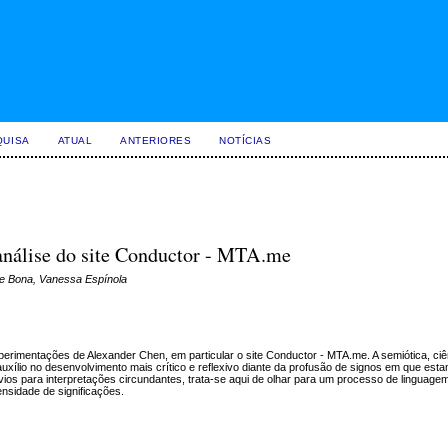
QUISA
ATUAL
ANTERIORES
NOTÍCIAS
 análise do site Conductor - MTA.me
De Bona, Vanessa Espínola
perimentações de Alexander Chen, em particular o site Conductor - MTA.me. A semiótica, ciê
 auxílio no desenvolvimento mais crítico e reflexivo diante da profusão de signos em que est
vios para interpretações circundantes, trata-se aqui de olhar para um processo de linguagem 
nsidade de significações.