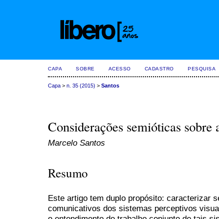
CAPA
SOBRE
ACESSO
CADASTRO
PESQUISA
Capa
>
n. 35 (2015)
>
Santos
Considerações semióticas sobre a
Marcelo Santos
Resumo
Este artigo tem duplo propósito: caracterizar
comunicativos dos sistemas perceptivos visual
o entendimento do trabalho conjunto de tais 