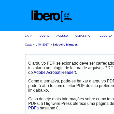
CAPA
SOBRE
ACESSO
CADASTRO
PESQUISA
Capa
>
n. 40 (2017)
>
Salgueiro Marques
O arquivo PDF selecionado deve ser carregad
instalado um plugin de leitura de arquivos PDF
do
Adobe Acrobat Reader
).
Como alternativa, pode-se baixar o arquivo PD
poderá abrí-lo com o leitor PDF de sua preferên
link abaixo.
Caso deseje mais informações sobre como impri
PDFs, a Highwire Press oferece uma página d
PDFs
bastante útil.