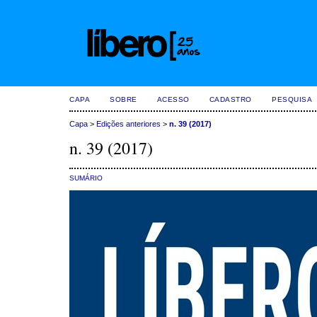
CAPA
SOBRE
ACESSO
CADASTRO
PESQUISA
Capa
>
Edições anteriores
>
n. 39 (2017)
n. 39 (2017)
SUMÁRIO