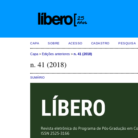
CAPA
SOBRE
ACESSO
CADASTRO
PESQUISA
Capa
>
Edições anteriores
>
n. 41 (2018)
n. 41 (2018)
SUMÁRIO