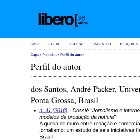
CAPA
SOBRE
ACESSO
CADASTRO
PESQUISA
Capa
>
Pesquisa
>
Perfil do autor
Perfil do autor
dos Santos, André Packer, Unive
Ponta Grossa, Brasil
n. 41 (2018)
- Dossiê “Jornalismo e internet
modelos de produção da notícia”
A queda do muro entre redação e comercia
jornalismo: um estudo de seis iniciativas 
Brasil