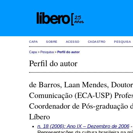
CAPA
SOBRE
ACESSO
CADASTRO
PESQUISA
Capa
>
Pesquisa
>
Perfil do autor
Perfil do autor
de Barros, Laan Mendes, Doutor
Comunicação (ECA-USP) Professo
Coordenador de Pós-graduação 
Líbero
n. 18 (2006): Ano IX – Dezembro de 2006
-
Representações da cultura brasileira na mí