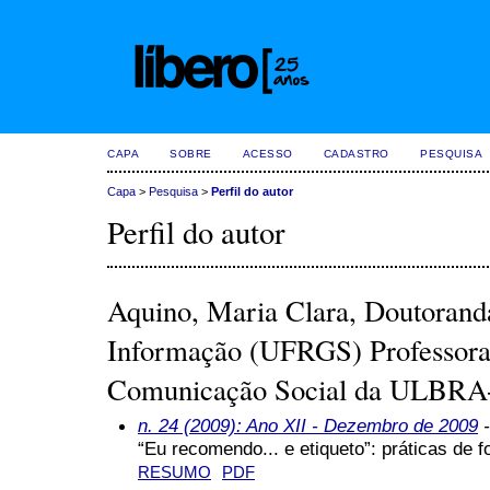
CAPA
SOBRE
ACESSO
CADASTRO
PESQUISA
Capa
>
Pesquisa
>
Perfil do autor
Perfil do autor
Aquino, Maria Clara, Doutoran
Informação (UFRGS) Professora
Comunicação Social da ULBR
n. 24 (2009): Ano XII - Dezembro de 2009
-
“Eu recomendo... e etiqueto”: práticas de 
RESUMO
PDF