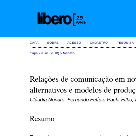
CAPA
SOBRE
ACESSO
CADASTRO
PESQUISA
Capa
>
n. 41 (2018)
>
Nonato
Relações de comunicação em nov
alternativos e modelos de produç
Cláudia Nonato, Fernando Felício Pachi Filho, 
Resumo