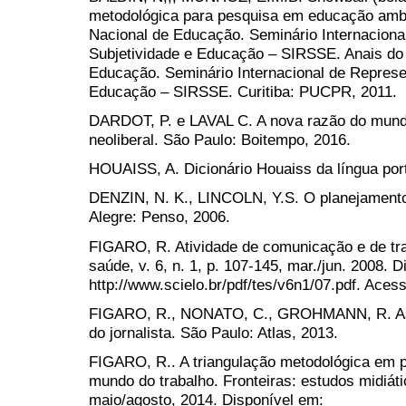
metodológica para pesquisa em educação ambi
Nacional de Educação. Seminário Internaciona
Subjetividade e Educação – SIRSSE. Anais do
Educação. Seminário Internacional de Represe
Educação – SIRSSE. Curitiba: PUCPR, 2011.
DARDOT, P. e LAVAL C. A nova razão do mund
neoliberal. São Paulo: Boitempo, 2016.
HOUAISS, A. Dicionário Houaiss da língua por
DENZIN, N. K., LINCOLN, Y.S. O planejamento 
Alegre: Penso, 2006.
FIGARO, R. Atividade de comunicação e de tra
saúde, v. 6, n. 1, p. 107-145, mar./jun. 2008. 
http://www.scielo.br/pdf/tes/v6n1/07.pdf. Aces
FIGARO, R., NONATO, C., GROHMANN, R. As
do jornalista. São Paulo: Atlas, 2013.
FIGARO, R.. A triangulação metodológica em 
mundo do trabalho. Fronteiras: estudos midiátic
maio/agosto, 2014. Disponível em: