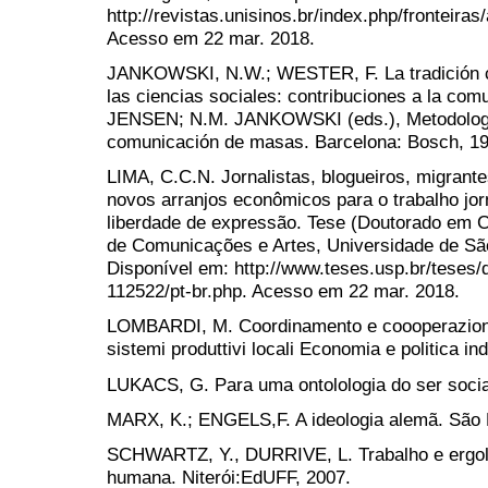
http://revistas.unisinos.br/index.php/fronteira
Acesso em 22 mar. 2018.
JANKOWSKI, N.W.; WESTER, F. La tradición cua
las ciencias sociales: contribuciones a la com
JENSEN; N.M. JANKOWSKI (eds.), Metodologias
comunicación de masas. Barcelona: Bosch, 199
LIMA, C.C.N. Jornalistas, blogueiros, migran
novos arranjos econômicos para o trabalho jor
liberdade de expressão. Tese (Doutorado em 
de Comunicações e Artes, Universidade de Sã
Disponível em: http://www.teses.usp.br/teses/
112522/pt-br.php. Acesso em 22 mar. 2018.
LOMBARDI, M. Coordinamento e coooperazione 
sistemi produttivi locali Economia e politica ind
LUKACS, G. Para uma ontolologia do ser socia
MARX, K.; ENGELS,F. A ideologia alemã. São 
SCHWARTZ, Y., DURRIVE, L. Trabalho e ergolo
humana. Niterói:EdUFF, 2007.