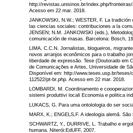
http://revistas.unisinos.br/index.php/fronteira
Acesso em 22 mar. 2018.
JANKOWSKI, N.W.; WESTER, F. La tradición cua
las ciencias sociales: contribuciones a la com
JENSEN; N.M. JANKOWSKI (eds.), Metodologias
comunicación de masas. Barcelona: Bosch, 199
LIMA, C.C.N. Jornalistas, blogueiros, migran
novos arranjos econômicos para o trabalho jor
liberdade de expressão. Tese (Doutorado em 
de Comunicações e Artes, Universidade de Sã
Disponível em: http://www.teses.usp.br/teses/
112522/pt-br.php. Acesso em 22 mar. 2018.
LOMBARDI, M. Coordinamento e coooperazione 
sistemi produttivi locali Economia e politica ind
LUKACS, G. Para uma ontolologia do ser socia
MARX, K.; ENGELS,F. A ideologia alemã. São 
SCHWARTZ, Y., DURRIVE, L. Trabalho e ergolo
humana. Niterói:EdUFF, 2007.