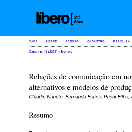
CAPA
SOBRE
ACESSO
CADASTRO
PESQUISA
Capa
>
n. 41 (2018)
>
Nonato
Relações de comunicação em nov
alternativos e modelos de produç
Cláudia Nonato, Fernando Felício Pachi Filho, 
Resumo