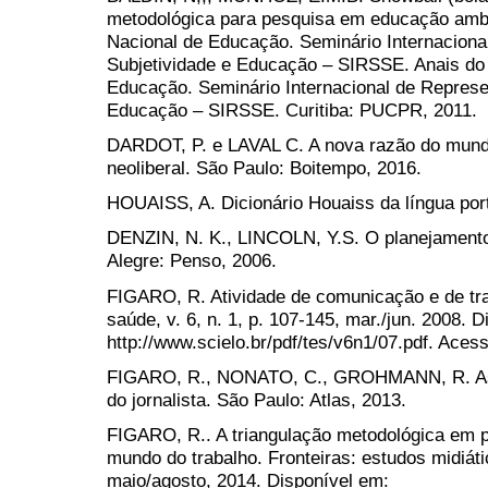
metodológica para pesquisa em educação ambi
Nacional de Educação. Seminário Internaciona
Subjetividade e Educação – SIRSSE. Anais do
Educação. Seminário Internacional de Represe
Educação – SIRSSE. Curitiba: PUCPR, 2011.
DARDOT, P. e LAVAL C. A nova razão do mund
neoliberal. São Paulo: Boitempo, 2016.
HOUAISS, A. Dicionário Houaiss da língua por
DENZIN, N. K., LINCOLN, Y.S. O planejamento 
Alegre: Penso, 2006.
FIGARO, R. Atividade de comunicação e de tra
saúde, v. 6, n. 1, p. 107-145, mar./jun. 2008. 
http://www.scielo.br/pdf/tes/v6n1/07.pdf. Aces
FIGARO, R., NONATO, C., GROHMANN, R. As
do jornalista. São Paulo: Atlas, 2013.
FIGARO, R.. A triangulação metodológica em 
mundo do trabalho. Fronteiras: estudos midiátic
maio/agosto, 2014. Disponível em: