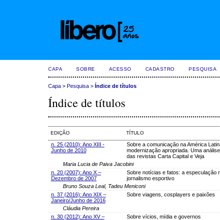
CAPA
SOBRE
ACESSO
CADASTRO
PESQUISA
Capa
>
Pesquisa
>
Índice de títulos
Índice de títulos
EDIÇÃO
TÍTULO
n. 25 (2010): Ano XIII -
Sobre a comunicação na América Latin
Junho de 2010
modernização apropriada. Uma análise 
das revistas Carta Capital e Veja
Maria Lucia de Paiva Jacobini
n. 20 (2007): Ano X –
Sobre notícias e fatos: a especulação 
Dezembro de 2007
jornalismo esportivo
Bruno Souza Leal, Tadeu Meniconi
n. 37 (2016): Ano XIX –
Sobre viagens, cosplayers e paixões
Janeiro/Junho de 2016
Cláudia Pereira
n. 30 (2012): Ano XV –
Sobre vícios, mídia e governos