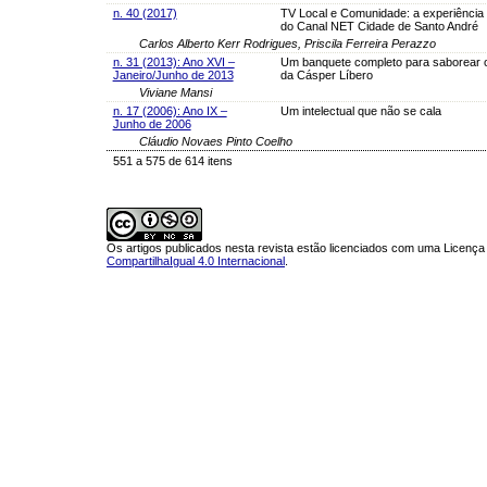
n. 40 (2017)
TV Local e Comunidade: a experiência
do Canal NET Cidade de Santo André
Carlos Alberto Kerr Rodrigues, Priscila Ferreira Perazzo
n. 31 (2013): Ano XVI –
Um banquete completo para saborear 
Janeiro/Junho de 2013
da Cásper Líbero
Viviane Mansi
n. 17 (2006): Ano IX –
Um intelectual que não se cala
Junho de 2006
Cláudio Novaes Pinto Coelho
551 a 575 de 614 itens
Os artigos publicados nesta revista estão licenciados com uma Licenç
CompartilhaIgual 4.0 Internacional
.