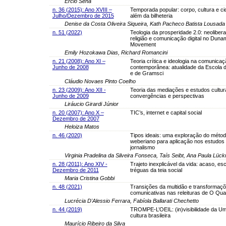
Ercio Sena
n. 36 (2015): Ano XVIII –
Temporada popular: corpo, cultura e c
Julho/Dezembro de 2015
além da bilheteria
Denise da Costa Oliveira Siqueira, Kath Pacheco Batista Lousada
n. 51 (2022)
Teologia da prosperidade 2.0: neolibera
religião e comunicação digital no Duna
Movement
Emily Hozokawa Dias, Richard Romancini
n. 21 (2008): Ano XI –
Teoria crítica e ideologia na comunicaç
Junho de 2008
contemporânea: atualidade da Escola d
e de Gramsci
Cláudio Novaes Pinto Coelho
n. 23 (2009): Ano XII -
Teoria das mediações e estudos cultura
Junho de 2009
convergências e perspectivas
Liráucio Girardi Júnior
n. 20 (2007): Ano X –
TIC’s, internet e capital social
Dezembro de 2007
Heloiza Matos
n. 46 (2020)
Tipos ideais: uma exploração do méto
weberiano para aplicação nos estudos
jornalismo
Virginia Pradelina da Silveira Fonseca, Taís Seibt, Ana Paula Lüc
n. 28 (2011): Ano XIV -
Trajeto inexplicável da vida: acaso, es
Dezembro de 2011
tréguas da teia social
Maria Cristina Gobbi
n. 48 (2021)
Transições da multidão e transformaç
comunicativas nas releituras de O Qua
Lucrécia D'Alessio Ferrara, Fabíola Ballarati Chechetto
n. 44 (2019)
TROMPE-L’OEIL: (in)visibilidade da U
cultura brasileira
Maurício Ribeiro da Silva