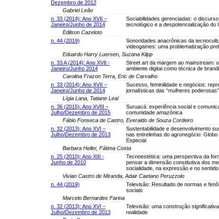
Dezembro de 2012
Gabriel Leão
n. 33 (2014): Ano XVII –
Sociabilidades gerenciadas: o discurso
Janeiro/Junho de 2014
tecnológico e a despotencialização do 
Edilson Cazeloto
n. 44 (2019)
Sonoridades anacrônicas da tecnocult
videogames: uma problematização prel
Eduardo Harry Luersen, Suzana Kilpp
n. 33 A (2014): Ano XVII -
Street art da margem ao mainstream: o 
Janeiro/Junho 2014
ambiente digital como técnica de brand
Carolina Frazon Terra, Eric de Carvalho
n. 33 (2014): Ano XVII –
Sucesso, feminilidade e negócios: rep
Janeiro/Junho de 2014
jornalísticas das “mulheres poderosas”
Lígia Lana, Tatiane Leal
n. 36 (2015): Ano XVIII –
Suruacá: experiência social e comuni
Julho/Dezembro de 2015
comunidade amazônica
Fábio Fonseca de Castro, Everaldo de Souza Cordeiro
n. 32 (2013): Ano XVI –
Sustentabilidade e desenvolvimento su
Julho/Dezembro de 2013
nas entrelinhas do agronegócio: Globo
Especial
Barbara Heller, Fátima Costa
n. 25 (2010): Ano XIII -
Tecnoestética: uma perspectiva da for
Junho de 2010
pensar a dimensão constitutiva dos me
socialidade, na expressão e no sentido
Vivian Castro de Miranda, Adair Caetano Peruzzolo
n. 44 (2019)
Televisão: Resultado de normas e fen
sociais
Marcelo Bernardes Farina
n. 32 (2013): Ano XVI –
Televisão: uma construção significativa
Julho/Dezembro de 2013
realidade