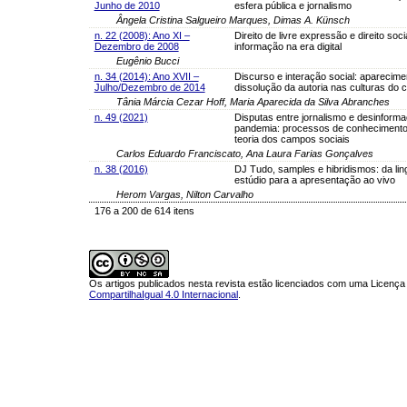
Junho de 2010
esfera pública e jornalismo
Ângela Cristina Salgueiro Marques, Dimas A. Künsch
n. 22 (2008): Ano XI –
Direito de livre expressão e direito soci
Dezembro de 2008
informação na era digital
Eugênio Bucci
n. 34 (2014): Ano XVII –
Discurso e interação social: aparecime
Julho/Dezembro de 2014
dissolução da autoria nas culturas do
Tânia Márcia Cezar Hoff, Maria Aparecida da Silva Abranches
n. 49 (2021)
Disputas entre jornalismo e desinform
pandemia: processos de conhecimento
teoria dos campos sociais
Carlos Eduardo Franciscato, Ana Laura Farias Gonçalves
n. 38 (2016)
DJ Tudo, samples e hibridismos: da li
estúdio para a apresentação ao vivo
Herom Vargas, Nilton Carvalho
176 a 200 de 614 itens
Os artigos publicados nesta revista estão licenciados com uma Licenç
CompartilhaIgual 4.0 Internacional
.