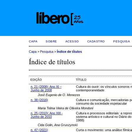
CAPA
SOBRE
ACESSO
CADASTRO
PESQUISA
Capa
>
Pesquisa
>
Índice de títulos
Índice de títulos
EDIÇÃO
TÍTULO
n. 21 (2008): Ano XI –
Cultura do ouvir: os vínculos sonoros 
Junho de 2008
contemporaneidade
José Eugenio de O. Menezes
n. 38 (2016)
Cultura e comunicação, mercadorias p
consumo da sociedade espetacular
Maria Telma Vieira de Oliveira Mondoni
n. 25 (2010): Ano XIII -
Cultura e processos editoriais: a repr
Junho de 2010
sistema artístico e cultural no Diário do
1988)
Cida Golin, Ana Gruszynski
n. 47 (2021)
Curta o movimento: uma análise fílmica