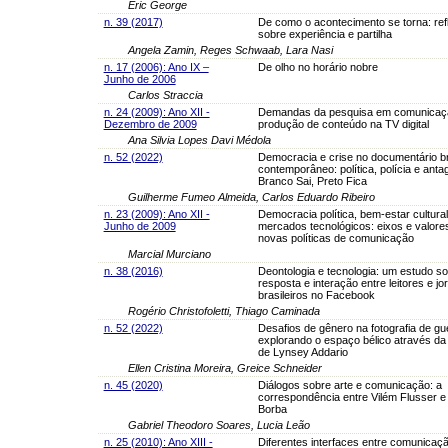
Éric George
n. 39 (2017)
De como o acontecimento se torna: ref
sobre experiência e partilha
Angela Zamin, Reges Schwaab, Lara Nasi
n. 17 (2006): Ano IX –
De olho no horário nobre
Junho de 2006
Carlos Straccia
n. 24 (2009): Ano XII -
Demandas da pesquisa em comunicaçã
Dezembro de 2009
produção de conteúdo na TV digital
Ana Silvia Lopes Davi Médola
n. 52 (2022)
Democracia e crise no documentário br
contemporâneo: política, polícia e ant
Branco Sai, Preto Fica
Guilherme Fumeo Almeida, Carlos Eduardo Ribeiro
n. 23 (2009): Ano XII -
Democracia política, bem-estar cultural
Junho de 2009
mercados tecnológicos: eixos e valore
novas políticas de comunicação
Marcial Murciano
n. 38 (2016)
Deontologia e tecnologia: um estudo s
resposta e interação entre leitores e jo
brasileiros no Facebook
Rogério Christofoletti, Thiago Caminada
n. 52 (2022)
Desafios de gênero na fotografia de gu
explorando o espaço bélico através da
de Lynsey Addario
Ellen Cristina Moreira, Greice Schneider
n. 45 (2020)
Diálogos sobre arte e comunicação: a
correspondência entre Vilém Flusser e
Borba
Gabriel Theodoro Soares, Lucia Leão
n. 25 (2010): Ano XIII -
Diferentes interfaces entre comunicaç