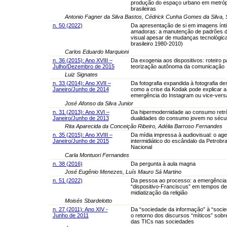
produção do espaço urbano em metróp
brasileiras
Antonio Fagner da Silva Bastos, Cédrick Cunha Gomes da Silva, S
n. 50 (2022)
Da apresentação de si em imagens ínt
amadoras: a manutenção de padrões d
visual apesar de mudanças tecnológic
brasileiro 1980-2010)
Carlos Eduardo Marquioni
n. 36 (2015): Ano XVIII –
Da exogenia aos dispositivos: roteiro 
Julho/Dezembro de 2015
teorização autônoma da comunicação
Luiz Signates
n. 33 (2014): Ano XVII –
Da fotografia expandida à fotografia de
Janeiro/Junho de 2014
como a crise da Kodak pode explicar a
emergência do Instagram ou vice-vers
José Afonso da Silva Junior
n. 31 (2013): Ano XVI –
Da hipermodernidade ao consumo retrô
Janeiro/Junho de 2013
dualidades do consumo jovem no sécu
Rita Aparecida da Conceição Ribeiro, Adélia Barroso Fernandes
n. 35 (2015): Ano XVIII –
Da mídia impressa à audiovisual: o a
Janeiro/Junho de 2015
intermidiático do escândalo da Petrobr
Nacional
Carla Montuori Fernandes
n. 38 (2016)
Da pergunta à aula magna
José Eugênio Menezes, Luís Mauro Sá Martino
n. 51 (2022)
Da pessoa ao processo: a emergência
“dispositivo-Franciscus” em tempos de
midiatização da religião
Moisés Sbardelotto
n. 27 (2011): Ano XIV -
Da “sociedade da informação” à “socie
Junho de 2011
o retorno dos discursos “míticos” sobr
das TICs nas sociedades